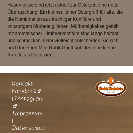
Hasenkekse sind jetzt aktuell zur Osterzeit eine nette
Überraschung: Ein kleiner, feiner Ostergruß für alle, die
die Kombination aus fruchtiger Konfitüre und
knusprigem Mürbeteig lieben. Mürbeteigkekse gefüllt
mit aromatischer Himbeerkonfitüre sind lange haltbar
und schmecken. Oder vielleicht entscheiden Sie sich
auch für einen Mini-Rübli-Guglhupf, den eine kleine
Karotte als Deko ziert.
Kontakt
Facebook
Instagram
|
Impressum
|
Datenschutz