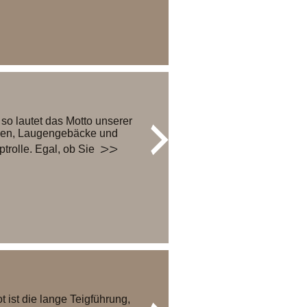
o lautet das Motto unserer
chen, Laugengebäcke und
>>
rolle. Egal, ob Sie
ist die lange Teigführung,