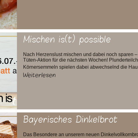
Mischen is(t) possible
Nach Herzenslust mischen und dabei noch sparen – s
Tüten-Aktion für die nächsten Wochen! Plunderteil
Körnersemmeln spielen dabei abwechselnd die Haupt
Weiterlesen
Bayerisches Dinkelbrot
Das Besondere an unserem neuen Dinkelvollkornbrot 