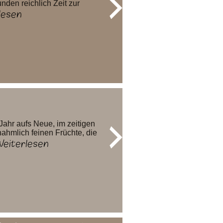
nden reichlich Zeit zur
lesen
Jahr aufs Neue, im zeitigen
hahmlich feinen Früchte, die
eiterlesen