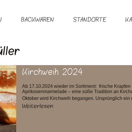
N
BACKWAREN
STANDORTE
K
ller
Kirchweih 2024
Ab 17.10.2024 wieder im Sortiment: frische Krapfen m
Aprikosenmarmelade – eine süße Tradition an Kirchw
Oktober wird Kirchweih begangen. Ursprünglich ein re
Weiterlesen