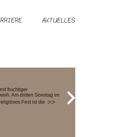
ARRIERE
AKTUELLES
it fruchtiger
eih. Am dritten Sonntag im
>>
ligiöses Fest ist die