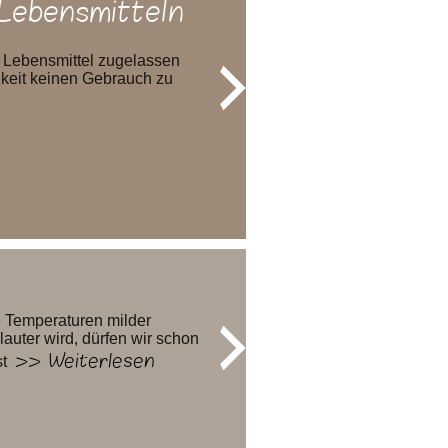
Lebensmitteln
s Lebensmittel zugelassen
hkeit keinen Gebrauch zu
 Temperaturen milder
auter wird, dürfen wir schon
>> Weiterlesen
t