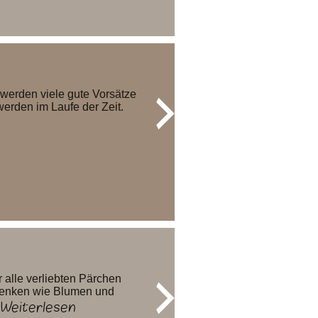
werden viele gute Vorsätze
werden im Laufe der Zeit.
r alle verliebten Pärchen
henken wie Blumen und
Weiterlesen