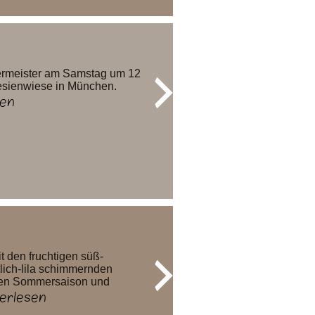
germeister am Samstag um 12
resienwiese in München.
en
 den fruchtigen süß-
tlich-lila schimmernden
chen Sommersaison und
erlesen